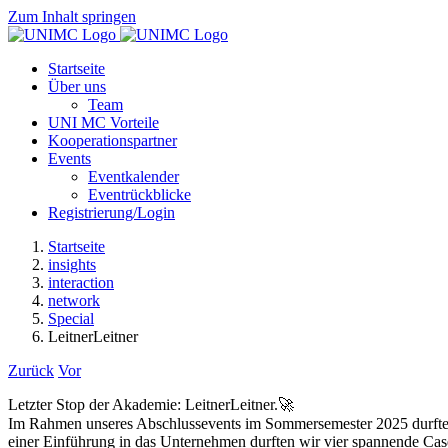
Zum Inhalt springen
Startseite
Über uns
Team
UNI MC Vorteile
Kooperationspartner
Events
Eventkalender
Eventrückblicke
Registrierung/Login
Startseite
insights
interaction
network
Special
LeitnerLeitner
Zurück
Vor
Letzter Stop der Akademie: LeitnerLeitner.🚀
Im Rahmen unseres Abschlussevents im Sommersemester 2025 durften w
einer Einführung in das Unternehmen durften wir vier spannende Ca