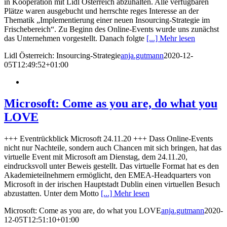
in Kooperation mit Lidl Österreich abzuhalten. Alle verfügbaren
Plätze waren ausgebucht und herrschte reges Interesse an der
Thematik „Implementierung einer neuen Insourcing-Strategie im
Frischebereich“. Zu Beginn des Online-Events wurde uns zunächst
das Unternehmen vorgestellt. Danach folgte
[...] Mehr lesen
Lidl Österreich: Insourcing-Strategie
anja.gutmann
2020-12-
05T12:49:52+01:00
Microsoft: Come as you are, do what you
LOVE
+++ Eventrückblick Microsoft 24.11.20 +++ Dass Online-Events
nicht nur Nachteile, sondern auch Chancen mit sich bringen, hat das
virtuelle Event mit Microsoft am Dienstag, dem 24.11.20,
eindrucksvoll unter Beweis gestellt. Das virtuelle Format hat es den
Akademieteilnehmern ermöglicht, den EMEA-Headquarters von
Microsoft in der irischen Hauptstadt Dublin einen virtuellen Besuch
abzustatten. Unter dem Motto
[...] Mehr lesen
Microsoft: Come as you are, do what you LOVE
anja.gutmann
2020-
12-05T12:51:10+01:00