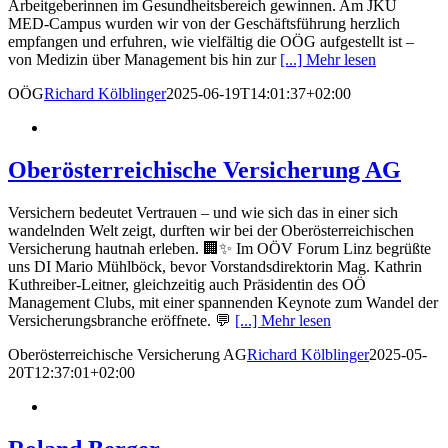
Arbeitgeberinnen im Gesundheitsbereich gewinnen. Am JKU
MED-Campus wurden wir von der Geschäftsführung herzlich
empfangen und erfuhren, wie vielfältig die OÖG aufgestellt ist –
von Medizin über Management bis hin zur
[...] Mehr lesen
OÖG
Richard Kölblinger
2025-06-19T14:01:37+02:00
Oberösterreichische Versicherung AG
Versichern bedeutet Vertrauen – und wie sich das in einer sich
wandelnden Welt zeigt, durften wir bei der Oberösterreichischen
Versicherung hautnah erleben. 🏢✨ Im OÖV Forum Linz begrüßte
uns DI Mario Mühlböck, bevor Vorstandsdirektorin Mag. Kathrin
Kuthreiber-Leitner, gleichzeitig auch Präsidentin des OÖ
Management Clubs, mit einer spannenden Keynote zum Wandel der
Versicherungsbranche eröffnete. 💬
[...] Mehr lesen
Oberösterreichische Versicherung AG
Richard Kölblinger
2025-05-
20T12:37:01+02:00