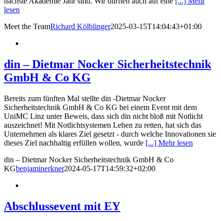
nächste Akademie Jahr sind. Wir durften auch auf eine
[...] Mehr
lesen
Meet the Team
Richard Kölblinger
2025-03-15T14:04:43+01:00
din – Dietmar Nocker Sicherheitstechnik
GmbH & Co KG
Bereits zum fünften Mal stellte din -Dietmar Nocker
Sicherheitstechnik GmbH & Co KG bei einem Event mit dem
UniMC Linz unter Beweis, dass sich din nicht bloß mit Notlicht
auszeichnet! Mit Notlichtsystemen Leben zu retten, hat sich das
Unternehmen als klares Ziel gesetzt - durch welche Innovationen sie
dieses Ziel nachhaltig erfüllen wollen, wurde
[...] Mehr lesen
din – Dietmar Nocker Sicherheitstechnik GmbH & Co
KG
benjaminerkner
2024-05-17T14:59:32+02:00
Abschlussevent mit EY