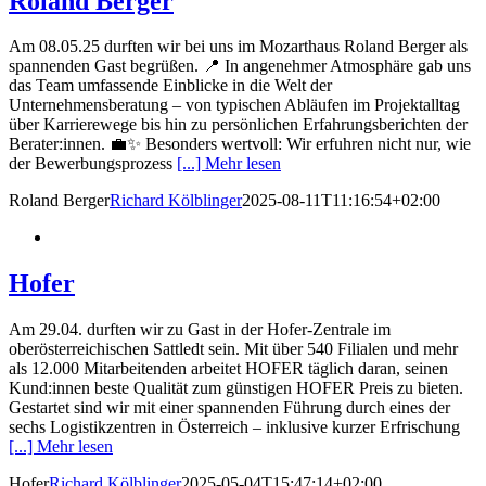
Roland Berger
Am 08.05.25 durften wir bei uns im Mozarthaus Roland Berger als
spannenden Gast begrüßen. 📍 In angenehmer Atmosphäre gab uns
das Team umfassende Einblicke in die Welt der
Unternehmensberatung – von typischen Abläufen im Projektalltag
über Karrierewege bis hin zu persönlichen Erfahrungsberichten der
Berater:innen. 💼✨ Besonders wertvoll: Wir erfuhren nicht nur, wie
der Bewerbungsprozess
[...] Mehr lesen
Roland Berger
Richard Kölblinger
2025-08-11T11:16:54+02:00
Hofer
Am 29.04. durften wir zu Gast in der Hofer-Zentrale im
oberösterreichischen Sattledt sein. Mit über 540 Filialen und mehr
als 12.000 Mitarbeitenden arbeitet HOFER täglich daran, seinen
Kund:innen beste Qualität zum günstigen HOFER Preis zu bieten.
Gestartet sind wir mit einer spannenden Führung durch eines der
sechs Logistikzentren in Österreich – inklusive kurzer Erfrischung
[...] Mehr lesen
Hofer
Richard Kölblinger
2025-05-04T15:47:14+02:00